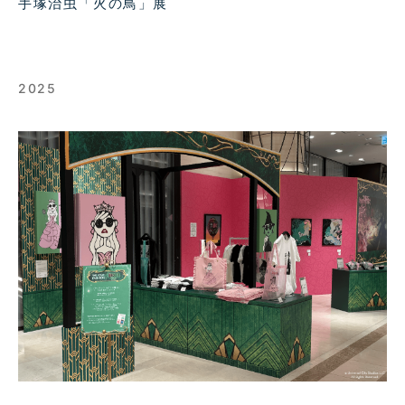
手塚治虫「火の鳥」展
2025