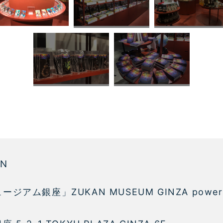
ON
ジアム銀座」ZUKAN MUSEUM GINZA power