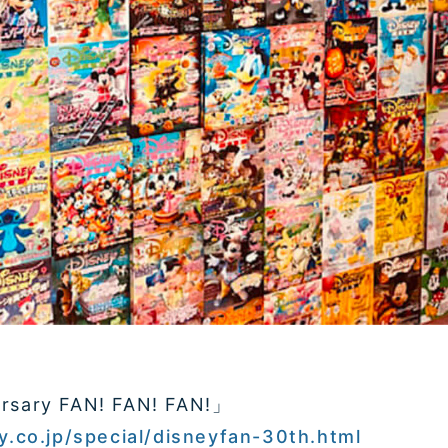
rsary FAN! FAN! FAN!」
y.co.jp/special/disneyfan-30th.html