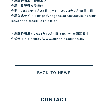
＜庵野秀明展 長野展＞
会場：長野県立美術館
会期：
2023
年
11
月
25
日（土）～
2024
年
2
月
18
日（日）
会場公式サイト：
https://nagano.art.museum/exhibit
ion/annohideaki-exhibition
＜庵野秀明展＞
2021
年
10
月
1
日（金）〜 全国巡回中
公式サイト：
https://www.annohideakiten.jp/
BACK TO NEWS
CONTACT