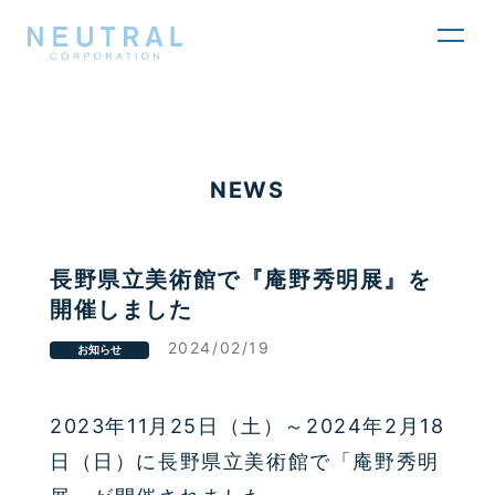
toggl
navig
NEWS
長野県立美術館で『庵野秀明展』を
開催しました
2024/02/19
お知らせ
2023
年
11
月
25
日（土）～
2024
年
2
月
18
日（日）に長野県立美術館で「庵野秀明