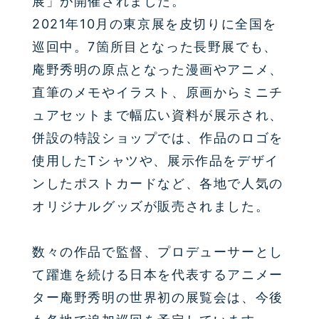
展」が開催されました。
2021
年
10
月の東京展を皮切りに全国を
巡回中。
7
箇所目となった長野展でも、
庵野秀明の原点となった漫画やアニメ、
直筆のメモやイラスト、原画からミニチ
ュアセットまで幅広い資料が展示され、
併設の特設ショップでは、作品のロゴを
使用したTシャツや、展示作品をデザイ
ンしたポストカードなど、各地で人気の
オリジナルグッズが販売されました。
数々の作品で監督、プロデューサーとし
て躍進を続ける日本を代表するアニメー
ター庵野秀明の世界初の展覧会は、今後