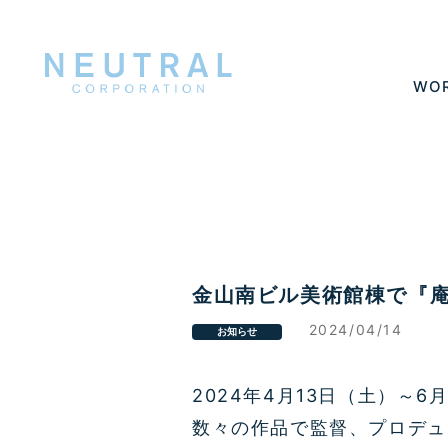
WO
金山南ビル美術館棟で『
2024/04/14
お知らせ
2024
年
4
月
13
日（土）～
6
数々の作品で監督、プロデュ