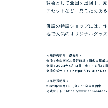
覧会として全国を巡回中。庵
アセットなど、見ごたえある
併設の特設ショップには、作
地で人気のオリジナルグッズ
＜庵野秀明展 愛知展＞
会場：金山南ビル美術館棟（旧名古屋ボ
会期：
2024
年
4
月
13
日（土）～
6
月
23
会場公式サイト：
https://tv-aichi.co
＜庵野秀明展＞
2021
年
10
月
1
日（金）〜 全国巡回中
公式サイト：
https://www.annohideaki