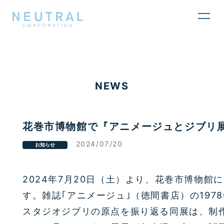
toggl
navig
NEWS
花巻市博物館で『アニメージュとジブリ
2024/07/20
お知らせ
2024
年
7
月
20
日（土）より、花巻市博物館に
す。雑誌｢アニメージュ｣（徳間書店）の
1978
スタジオジブリの原点を振り返る同展は、制