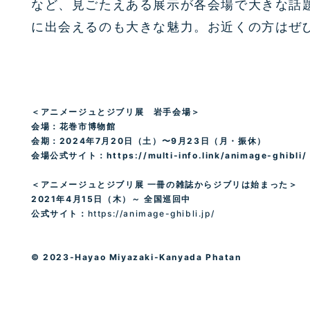
など、見ごたえある展示が各会場で大きな話
に出会えるのも大きな魅力。お近くの方はぜ
＜アニメージュとジブリ展 岩手会場＞
会場：花巻市博物館
会期：
2024
年
7
月
20
日（土）〜
9
月
23
日（月・振休）
会場公式サイト：
https://multi-info.link/animage-ghibli/
＜アニメージュとジブリ展 一冊の雑誌からジブリは始まった＞
2021
年
4
月
15
日（木）～ 全国巡回中
公式サイト：
https://animage-ghibli.jp/
© 2023-Hayao Miyazaki-Kanyada Phatan