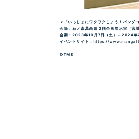
＜「いっしょにワクワクしよう！パンダ
会場：石ノ森萬画館
2
階企画展示室（宮
会期：
2023
年
10
月
7
日（土）～
2024
年
イベントサイト：
https://www.mangatt
©TMS