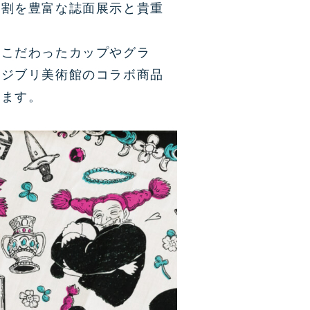
役割を豊富な誌⾯展⽰と貴重
にこだわったカップやグラ
やジブリ美術館のコラボ商品
います。