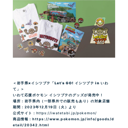
＜岩手県×イシツブテ「Let’s GO! イシツブテ in いわ
て」＞
いわて応援ポケモン イシツブテのグッズが発売中！
場所：岩手県内（一部県外での販売もあり）の対象店舗
期間：
2023
年
12
月
19
日（火）より
公式サイト：
https://iwatetabi.jp/pokemon/
商品情報：
https://www.pokemon.jp/info/goods/d
etail/20342.html