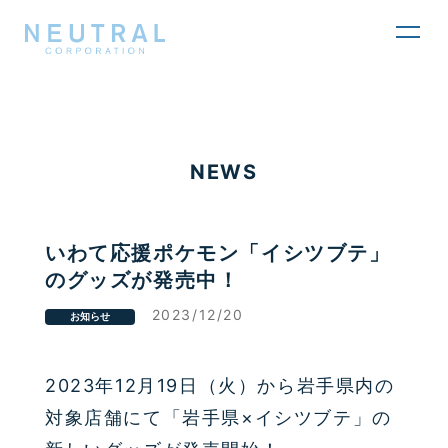
toggl
navig
NEWS
いわて応援ポケモン「イシツブテ」
のグッズが発売中！
2023/12/20
お知らせ
2023
年
12
月
19
日（火）から岩手県内の
対象店舗にて「岩手県×イシツブテ」の